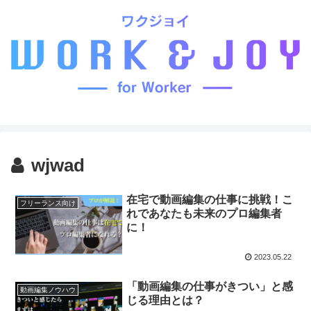
wjwad
在宅で動画編集の仕事に挑戦！こ
フリーランス向け
れであなたも未来のプロ編集者
に！
2023.05.22
「動画編集の仕事がきつい」と感
動画編集ノウハウ
じる理由とは？